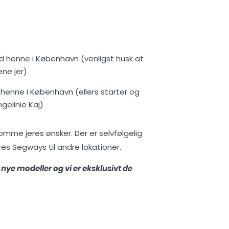
ed henne i København (venligst husk at
æne jer)
 henne i København (ellers starter og
gelinie Kaj)
mme jeres ønsker. Der er selvfølgelig
res Segways til andre lokationer.
nye modeller og vi er eksklusivt de