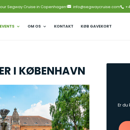
 our Segway Cruise in Copenhagen!
info@segwaycruise.com
+4
EVENTS
OM OS
KONTAKT
KØB GAVEKORT
TER I KØBENHAVN
Er du