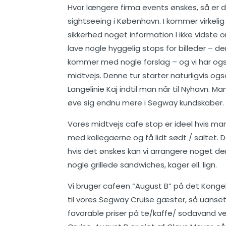
Hvor længere firma events ønskes, så er de
sightseeing i København. I kommer virkeli
sikkerhed noget information I ikke vidste o
lave nogle hyggelig stops for billeder – 
kommer med nogle forslag – og vi har ogs
midtvejs. Denne tur starter naturligvis også
Langelinie Kaj indtil man når til Nyhavn. M
øve sig endnu mere i Segway kundskaber.
Vores midtvejs cafe stop er ideel hvis man 
med kollegaerne og få lidt sødt / saltet. 
hvis det ønskes kan vi arrangere noget der 
nogle grillede sandwiches, kager ell. lign.
Vi bruger cafeen “August B” på det Kongeli
til vores Segway Cruise gæster, så uanset om
favorable priser på te/kaffe/ sodavand v