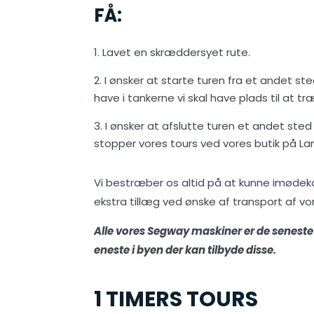
FÅ:
Lavet en skræddersyet rute.
I ønsker at starte turen fra et andet st
have i tankerne vi skal have plads til at tr
I ønsker at afslutte turen et andet sted
stopper vores tours ved vores butik på Lan
Vi bestræber os altid på at kunne imødeko
ekstra tillæg ved ønske af transport af vo
Alle vores Segway maskiner er de seneste 
eneste i byen der kan tilbyde disse.
1 TIMERS TOURS