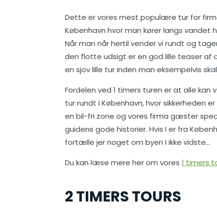
Dette er vores mest populære tur for firma
København hvor man kører langs vandet he
Når man når hertil vender vi rundt og tage
den flotte udsigt er en god lille teaser a
en sjov lille tur inden man eksempelvis skal 
Fordelen ved 1 timers turen er at alle k
tur rundt i København, hvor sikkerheden er
en bil-fri zone og vores firma gæster spec
guidens gode historier. Hvis I er fra Køben
fortælle jer noget om byen I ikke vidste…
Du kan læse mere her om vores
1 timers t
2 TIMERS TOURS