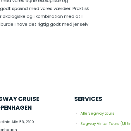
så med vores egne økologiske og
ig godt spænd med vores værdier. Praktisk
r økologiske og i kombination med at I
burde I have det rigtig godt med jer selv
GWAY CRUISE
SERVICES
PENHAGEN
Alle Segway tours
elinie Alle 58, 2100
Segway Vinter Tours (1,5 t
enhagen