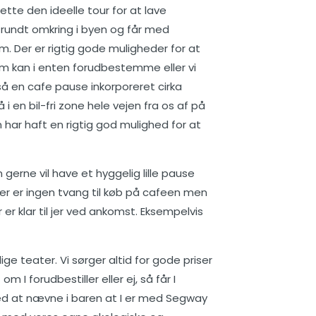
tte den ideelle tour for at lave
g rundt omkring i byen og får med
m. Der er rigtig gode muligheder for at
dem kan i enten forudbestemme eller vi
å en cafe pause inkorporeret cirka
 i en bil-fri zone hele vejen fra os af på
an har haft en rigtig god mulighed for at
gerne vil have et hyggelig lille pause
Der er ingen tvang til køb på cafeen men
er klar til jer ved ankomst. Eksempelvis
ge teater. Vi sørger altid for gode priser
 I forudbestiller eller ej, så får I
ed at nævne i baren at I er med Segway