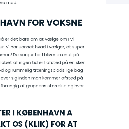
køre med.
ENHAVN FOR VOKSNE
 så er det bare om at vælge om I vil
our. Vi har uanset hvad I vælger, et super
mmen! De sørger for I bliver trænet på
øbet af ingen tid er I afsted på en skøn
od og rummelig træningsplads lige bag
 man øver sig inden man kommer afsted på
t afhængig af gruppens størrelse og hvor
TER I KØBENHAVN A
KT OS (KLIK) FOR AT