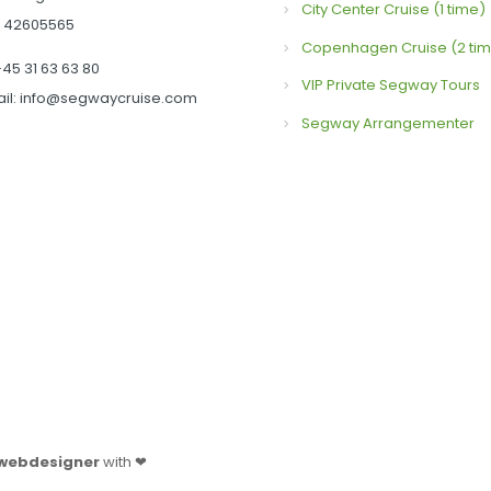
City Center Cruise (1 time)
: 42605565
Copenhagen Cruise (2 tim
 +45 31 63 63 80
VIP Private Segway Tours
il: info@segwaycruise.com
Segway Arrangementer
webdesigner
with ❤