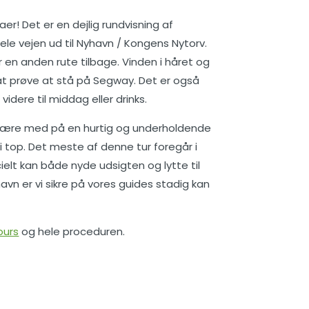
er! Det er en dejlig rundvisning af
le vejen ud til Nyhavn / Kongens Nytorv.
r en anden rute tilbage. Vinden i håret og
f at prøve at stå på Segway. Det er også
videre til middag eller drinks.
an være med på en hurtig og underholdende
 i top. Det meste af denne tur foregår i
ielt kan både nyde udsigten og lytte til
havn er vi sikre på vores guides stadig kan
ours
og hele proceduren.