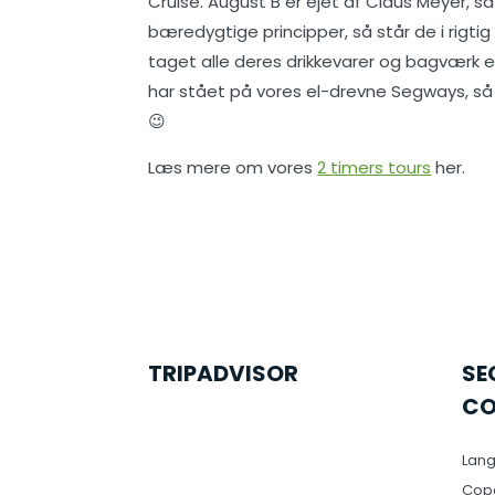
Cruise. August B er ejet af Claus Meyer, 
bæredygtige principper, så står de i rigt
taget alle deres drikkevarer og bagværk e
har stået på vores el-drevne Segways, så 
😉
Læs mere om vores
2 timers tours
her.
TRIPADVISOR
SE
CO
Lang
Cop