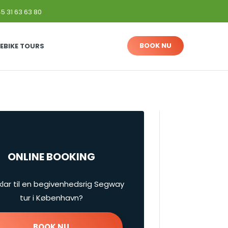
5 31 63 63 80
BOOK NU
EBIKE TOURS
ONLINE BOOKING
 klar til en begivenhedsrig Segway
tur i København?
BOOK NU