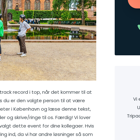
ack record i top, når det kommer til at
Vi
is du er den valgte person til at være
U
teter i København og læse denne tekst,
Tripad
 og skrive/ringe til os. Færdig! Vi lover
 valgt dette event for dine kollegaer. Hvis
ring ind, da vi har andre løsninger så som